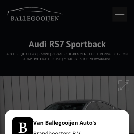
Audi RS7 Sportback
4.0 TFSI QUATTRO | 560PK | KERAMISCHE-REMMEN | LUCHTVERING | CARBON
| ADAPTIVE-LIGHT | BOSE | MEMORY | STOELVERWARMING.