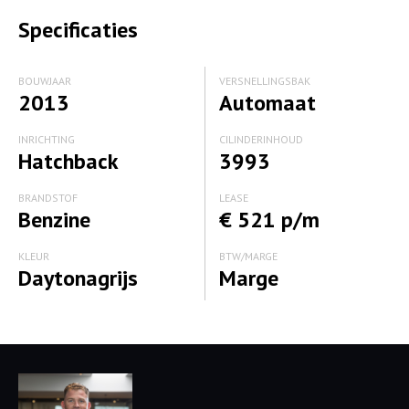
Specificaties
BOUWJAAR
VERSNELLINGSBAK
2013
Automaat
INRICHTING
CILINDERINHOUD
Hatchback
3993
BRANDSTOF
LEASE
Benzine
€ 521 p/m
KLEUR
BTW/MARGE
Daytonagrijs
Marge