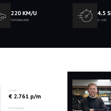
220 KM/U
4.5 
TOPSNELHEID
0 - 100
LEASE
€ 2.761 p/m
BTW/MARGE