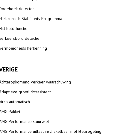
Dodehoek detector
Elektronisch Stabiliteits Programma
Hill hold functie
Verkeersbord detectie
Vermoeidheids herkenning
VERIGE
Achteropkomend verkeer waarschuwing
Adaptieve grootlichtassistent
airco automatisch
AMG Pakket
AMG Performance stuurwiel
AMG Performance uitlaat inschakelbaar met klepregeling