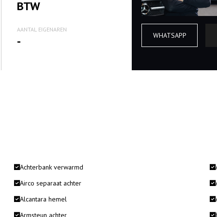
BTW
AANTAL EIGENAREN
WHATSAPP
-
Achterbank verwarmd
Airco separaat achter
Alcantara hemel
Armsteun achter