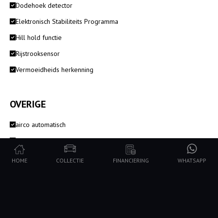
Dodehoek detector
Elektronisch Stabiliteits Programma
Hill hold functie
Rijstrooksensor
Vermoeidheids herkenning
OVERIGE
airco automatisch
AMG Pakket
AMG Performance stuurwiel
HOME
COLLECTIE
FINANCIERING
WHATSAPP
AMG Performance uitlaat inschakelbaar met klepregeling
Bluetooth
Bots herkenning systeem