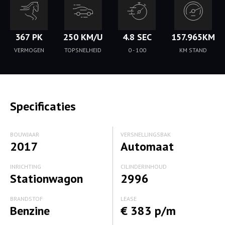
367 PK
250 KM/U
4.8 SEC
157.965KM
VERMOGEN
TOPSNELHEID
0 - 100
KM STAND
Specificaties
BOUWJAAR
VERSNELLINGSBAK
2017
Automaat
INRICHTING
CILINDERINHOUD
Stationwagon
2996
BRANDSTOF
LEASE
Benzine
€ 383 p/m