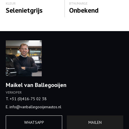
KLEUR
BTW/MARGE
Selenietgrijs
Onbekend
Maikel van Ballegooijen
VERKOPER
T. +31 (0)416-75 02 38
E. info@vanballegooijenautos.nl
WHATSAPP
MAILEN