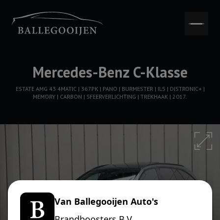
Mercedes-Benz C-Klasse
ESTATE AMG 43 4MATIC | 367PK | PANO | BURMESTER | ILS | DISTRONIC+ |
MEMORY | CARBON | SFEERVERLICHTING | TREKHAAK | 2017.