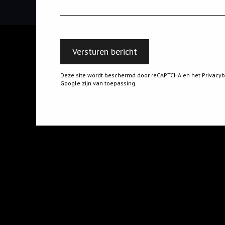
Versturen bericht
Deze site wordt beschermd door reCAPTCHA en het
Privacyb
Google zijn van toepassing.