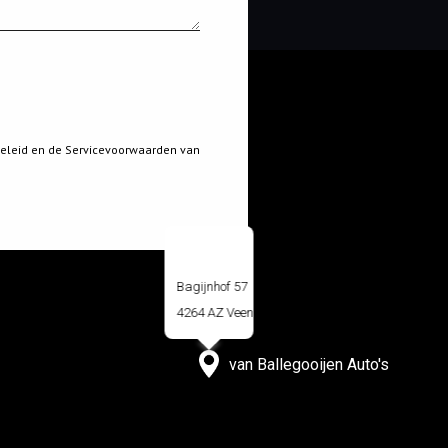
eleid
en de
Servicevoorwaarden
van
Bagijnhof 57
4264 AZ Veen
van Ballegooijen Auto's